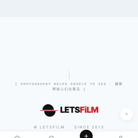
[ PHOTOGRAPHY HELPS PEOPLE TO SEE · 摄影
帮助人们去看见 ]
LETS
FiLM
© LETSFILM
SINCE 2013
|