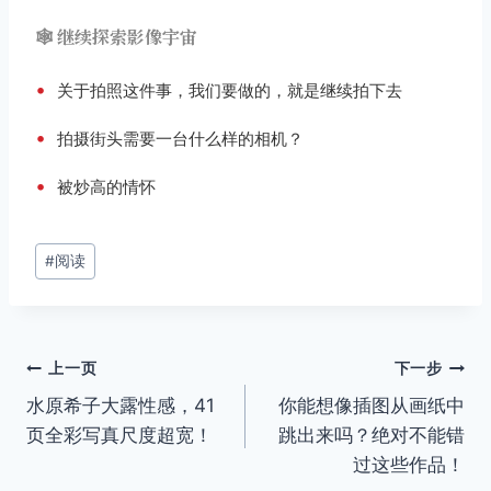
🕸️ 继续探索影像宇宙
•
关于拍照这件事，我们要做的，就是继续拍下去
•
拍摄街头需要一台什么样的相机？
•
被炒高的情怀
文
#
阅读
章
标
签：
文
上一页
下一步
水原希子大露性感，41
你能想像插图从画纸中
章
页全彩写真尺度超宽！
跳出来吗？绝对不能错
导
过这些作品！