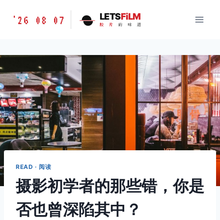
跳
胶
LETS
FiLM
'26 08 07
到
胶
片
的
味
道
片
内
的
容
味
道
LETSFILM
READ · 阅读
摄影初学者的那些错，你是
否也曾深陷其中？