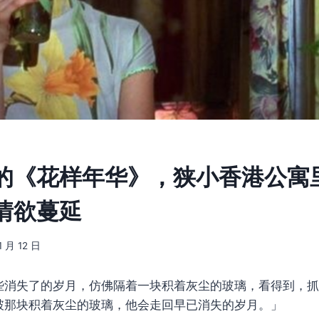
的《花样年华》，狭小香港公寓
情欲蔓延
1 月 12 日
些消失了的岁月，仿佛隔着一块积着灰尘的玻璃，看得到，抓
破那块积着灰尘的玻璃，他会走回早已消失的岁月。」