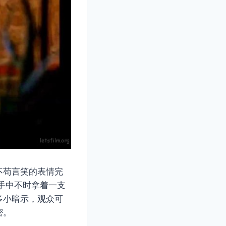
不苟言笑的表情完
手中不时拿着一支
多小暗示，观众可
密。