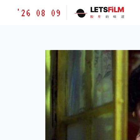
跳
胶
LETS
FiLM
'26 08 09
到
片
胶
片
的
味
道
内
的
容
味
道
LETSFILM