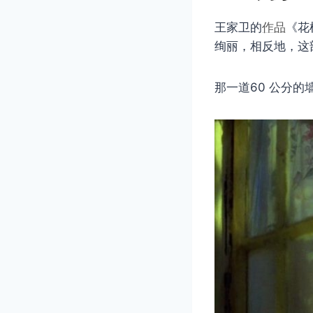
王家卫的
作品
《花
绚丽，相反地，这
那一道60 公分的