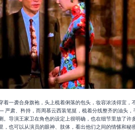
穿着一袭合身旗袍，头上梳着俐落的包头，妆容浓淡得宜，
— 严肃、矜持，而周慕云西装笔挺，梳着分线整齐的油头，
测。导演王家卫在角色的设定上很明确，也在细节里放了许
里，也可以从演员的眼神、肢体，看出他们之间的情愫和秘