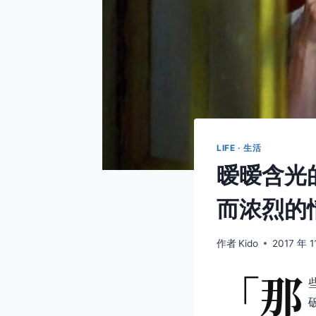
LIFE · 生活
暧暧含光
而浓烈的
作者
Kido
2017 年 1
「那