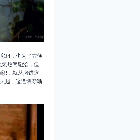
省房租，也为了方便
气氛热闹融洽，但
相识，就从搬进这
那天起，这道墙渐渐