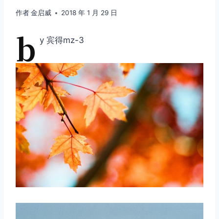
作者
金启威
2018 年 1 月 29 日
b
y 宾得mz-3