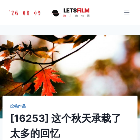
跳
胶
LETS
FiLM
'26 08 09
到
胶
片
的
味
道
片
内
的
容
味
道
LETSFILM
投稿作品
[16253] 这个秋天承载了
太多的回忆