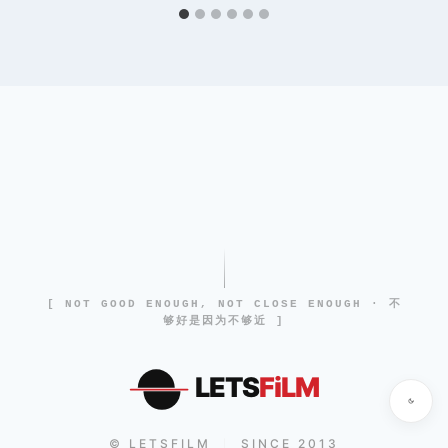
[ NOT GOOD ENOUGH, NOT CLOSE ENOUGH · 不
够好是因为不够近 ]
LETS
FiLM
© LETSFILM
SINCE 2013
|