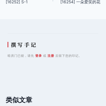
[16252] S-1
[16254] 一朵爱笑的花
章
导
航
撰 写 手 记
暗房门已锁，请先
登录
或
注册
后留下您的印记。
类似文章