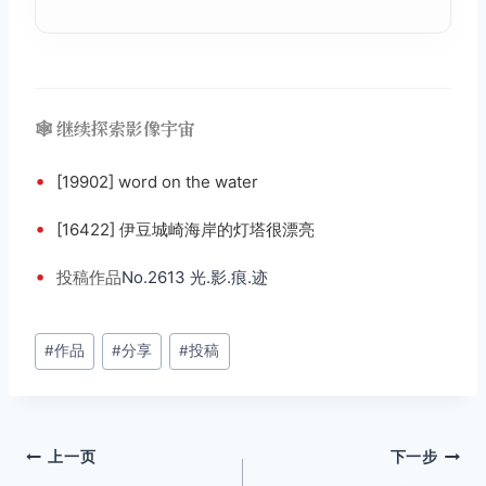
🕸️ 继续探索影像宇宙
•
[19902] word on the water
•
[16422] 伊豆城崎海岸的灯塔很漂亮
•
投稿
作品
No.2613 光.影.痕.迹
文
#
作品
#
分享
#
投稿
章
标
签：
文
上一页
下一步