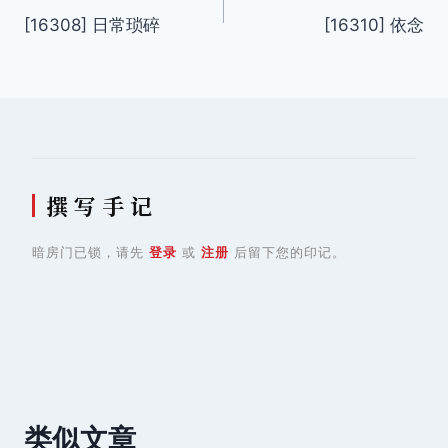
[16308] 日常琐碎
[16310] 依念
章
导
航
撰 写 手 记
暗房门已锁，请先
登录
或
注册
后留下您的印记。
类似文章