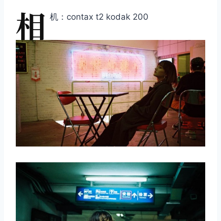
相
机：contax t2 kodak 200