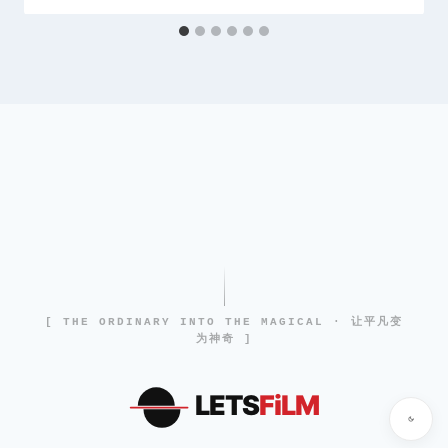
[ THE ORDINARY INTO THE MAGICAL · 让平凡变
为神奇 ]
LETS
FiLM