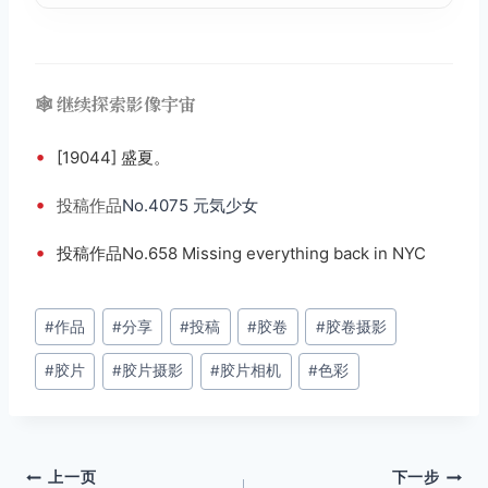
🕸️ 继续探索影像宇宙
•
[19044] 盛夏。
•
投稿
作品
No.4075 元気少女
•
投稿作品No.658 Missing everything back in NYC
文
#
作品
#
分享
#
投稿
#
胶卷
#
胶卷摄影
章
#
胶片
#
胶片摄影
#
胶片相机
#
色彩
标
签：
文
上一页
下一步