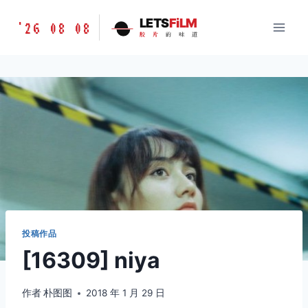
跳
胶
LETS
FiLM
'26 08 08
到
胶
片
的
味
道
片
内
的
容
味
道
LETSFILM
投稿作品
[16309] niya
作者
朴图图
2018 年 1 月 29 日