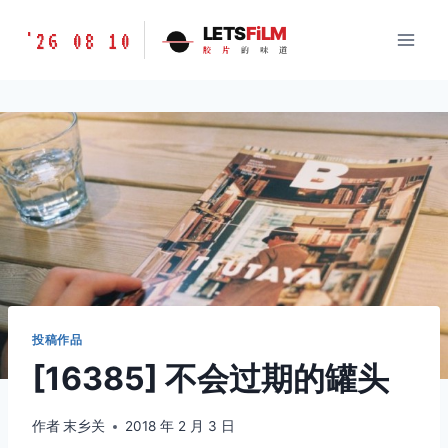
跳
胶
LETS
FiLM
'26 08 10
到
胶
片
的
味
道
片
内
的
容
味
道
LETSFILM
投稿作品
[16385] 不会过期的罐头
作者
末乡关
2018 年 2 月 3 日