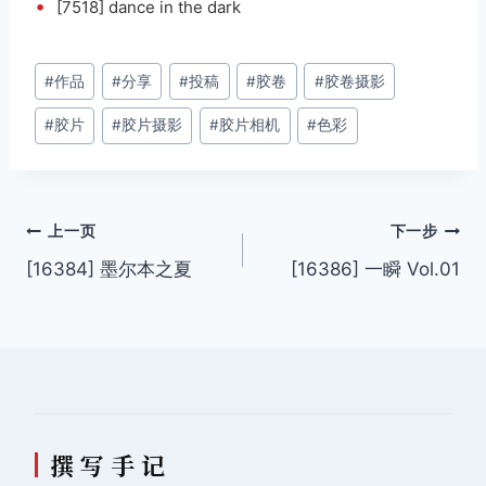
•
[7518] dance in the dark
文
#
作品
#
分享
#
投稿
#
胶卷
#
胶卷摄影
章
#
胶片
#
胶片摄影
#
胶片相机
#
色彩
标
签：
文
上一页
下一步
[16384] 墨尔本之夏
[16386] 一瞬 Vol.01
章
导
航
撰 写 手 记