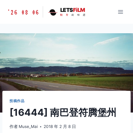
跳
胶
LETS
FiLM
'26 08 06
到
胶
片
的
味
道
片
内
的
容
味
道
LETSFILM
投稿作品
[16444] 南巴登符腾堡州
作者
Muse_Mai
2018 年 2 月 8 日