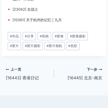
•
[23042] 女战士
•
[10361] 关于杭州的记忆 | 九月
文
#
作品
#
分享
#
投稿
#
胶卷
#
胶卷摄影
章
#
胶片
#
胶片摄影
#
胶片相机
#
色彩
标
签：
文
上一页
下一步
[16443] 香港日记
[16445] 北京-南京
章
导
航