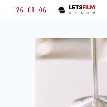
跳
胶
LETS
FiLM
'26 08 06
到
片
胶
片
的
味
道
内
的
容
味
道
LETSFILM