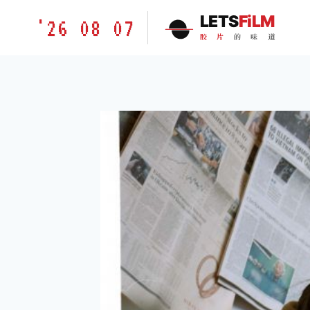
跳
胶
LETS
FiLM
'26 08 07
到
片
胶
片
的
味
道
内
的
容
味
道
LETSFILM