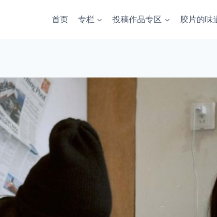
首页
专栏
投稿作品专区
胶片的味