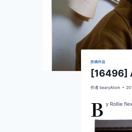
投稿作品
[16496] 
作者
bearyAtom
20
B
y Rollie fle