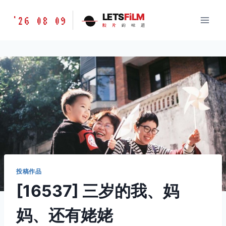
跳
胶
LETS
FiLM
'26 08 09
到
胶
片
的
味
道
片
内
的
容
味
道
LETSFILM
投稿作品
[16537] 三岁的我、妈
妈、还有姥姥