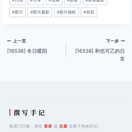
#
作品
#
分享
#
投稿
#
胶卷
#
胶卷摄影
章
#
胶片
#
胶片摄影
#
胶片相机
#
色彩
标
签：
文
上一页
下一步
[16536] 冬日暖阳
[16538] 和也可乙的日
章
常
导
航
撰 写 手 记
暗房门已锁，请先
登录
或
注册
后留下您的印记。