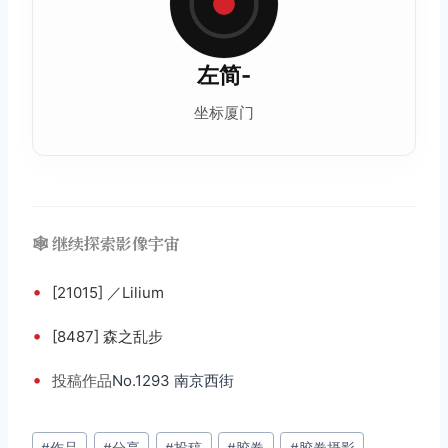
左简-
坐标厦门
🕸️ 继续探索影像宇宙
•
[21015] ／Lilium
•
[8487] 森之乱步
•
投稿
作品
No.1293 南京西街
文