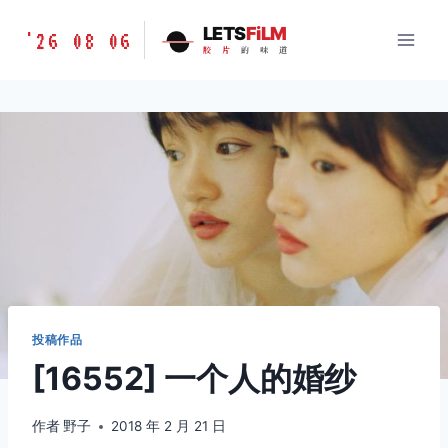
跳
胶
LETS
FiLM
'26 08 06
到
胶
片
的
味
道
片
内
的
容
味
道
LETSFILM
投稿作品
[16552] 一个人的婚纱
作者
野子
2018 年 2 月 21 日