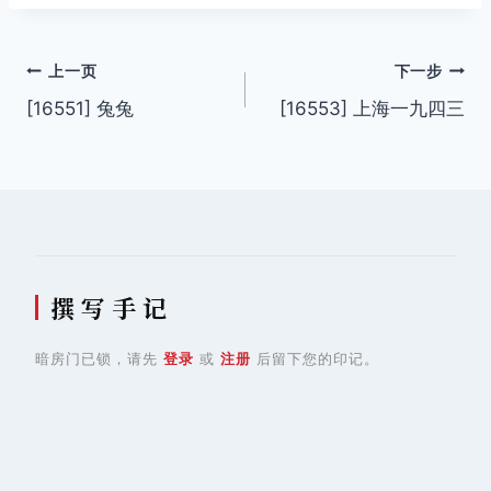
文
上一页
下一步
[16551] 兔兔
[16553] 上海一九四三
章
导
航
撰 写 手 记
暗房门已锁，请先
登录
或
注册
后留下您的印记。