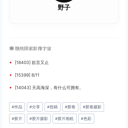
野子
🕸️ 继续探索影像宇宙
•
[18403] 欲言又止
•
[15399] 8/11
•
[14043] 天高海深，有什么可拥有。
文
#
作品
#
分享
#
投稿
#
胶卷
#
胶卷摄影
章
#
胶片
#
胶片摄影
#
胶片相机
#
色彩
标
签：