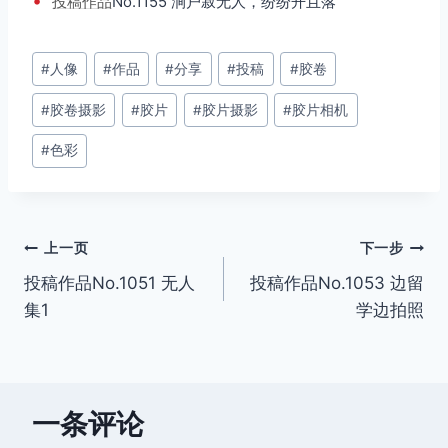
•
投稿
作品
No.1155 涧户寂无人，纷纷开且落
文
#
人像
#
作品
#
分享
#
投稿
#
胶卷
章
#
胶卷摄影
#
胶片
#
胶片摄影
#
胶片相机
标
签：
#
色彩
文
上一页
下一步
投稿作品No.1051 无人
投稿作品No.1053 边留
章
集1
学边拍照
导
航
一条评论