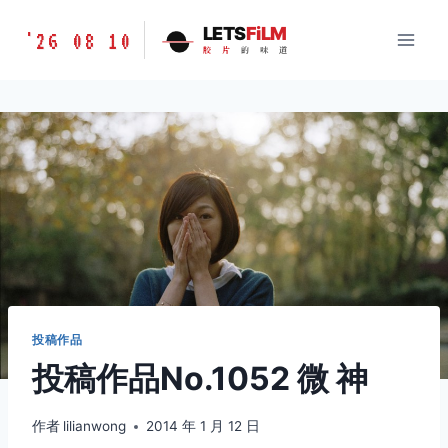
跳
胶
LETS
FiLM
'26 08 10
到
胶
片
的
味
道
片
内
的
容
味
道
LETSFILM
投稿作品
投稿作品No.1052 微 神
作者
lilianwong
2014 年 1 月 12 日