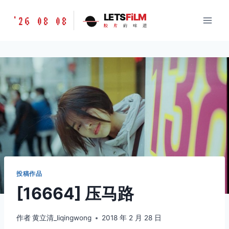
跳
胶
LETS
FiLM
'26 08 08
到
胶
片
的
味
道
片
内
的
容
味
道
LETSFILM
投稿作品
[16664] 压马路
作者
黄立清_liqingwong
2018 年 2 月 28 日