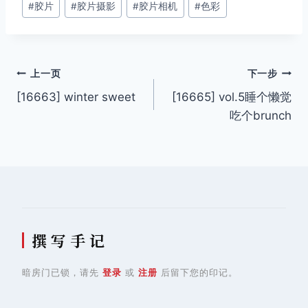
#
胶片
#
胶片摄影
#
胶片相机
#
色彩
标
签：
文
上一页
下一步
[16663] winter sweet
[16665] vol.5睡个懒觉
章
吃个brunch
导
航
撰 写 手 记
暗房门已锁，请先
登录
或
注册
后留下您的印记。