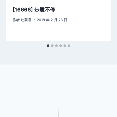
[16666] 步履不停
作者
辻茜君
2018 年 2 月 28 日