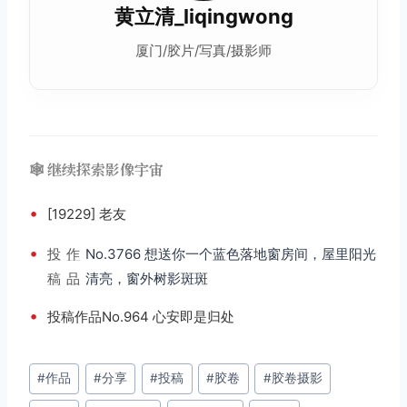
黄立清_liqingwong
厦门/胶片/写真/摄影师
🕸️ 继续探索影像宇宙
•
[19229] 老友
•
投
作
No.3766 想送你一个蓝色落地窗房间，屋里阳光
稿
品
清亮，窗外树影斑斑
•
投稿作品No.964 心安即是归处
文
#
作品
#
分享
#
投稿
#
胶卷
#
胶卷摄影
章