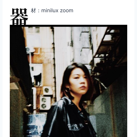
器
材：minilux zoom