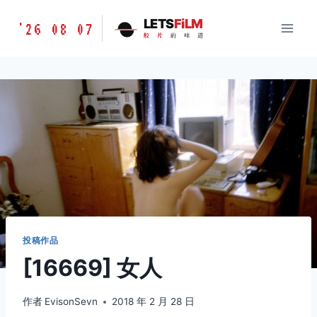
跳
胶
LETS
FiLM
'26 08 07
到
胶
片
的
味
道
片
内
的
容
味
道
LETSFILM
投稿作品
[16669] 女人
作者
EvisonSevn
2018 年 2 月 28 日