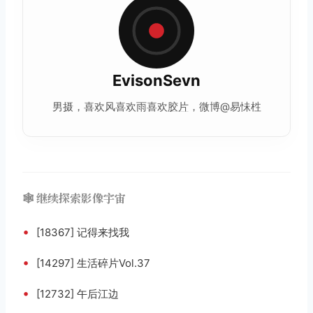
EvisonSevn
男摄，喜欢风喜欢雨喜欢
胶片
，微博@易怽栍
🕸️ 继续探索影像宇宙
•
[18367] 记得来找我
•
[14297] 生活碎片Vol.37
•
[12732] 午后江边