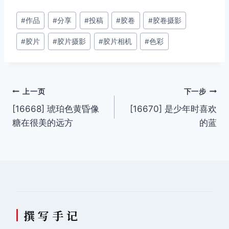
文
#
作品
#
分享
#
投稿
#
胶卷
#
胶卷摄影
章
#
胶片
#
胶片摄影
#
胶片相机
#
色彩
标
签：
文
上一页
下一步
[16668] 琥珀色黄昏像
[16670] 是少年时喜欢
章
糖在很美的远方
的蓝
导
航
撰 写 手 记