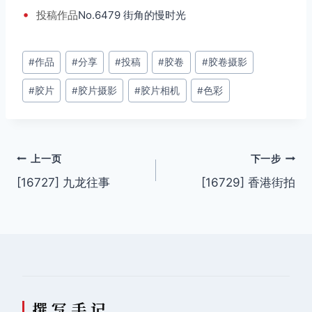
•
投稿
作品
No.6479 街角的慢时光
文
#
作品
#
分享
#
投稿
#
胶卷
#
胶卷摄影
章
#
胶片
#
胶片摄影
#
胶片相机
#
色彩
标
签：
文
上一页
下一步
[16727] 九龙往事
[16729] 香港街拍
章
导
航
撰 写 手 记