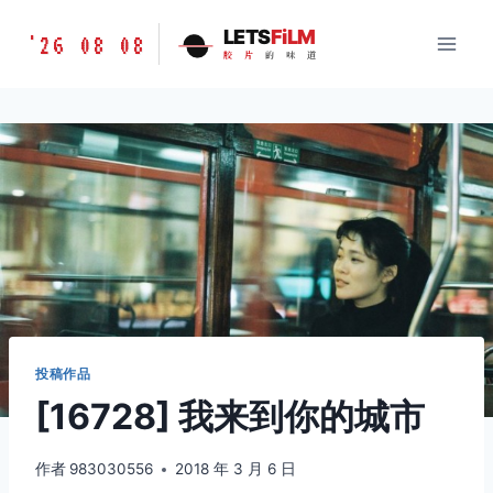
跳
胶
LETS
FiLM
'26 08 08
到
胶
片
的
味
道
片
内
的
容
味
道
LETSFILM
投稿作品
[16728] 我来到你的城市
作者
983030556
2018 年 3 月 6 日