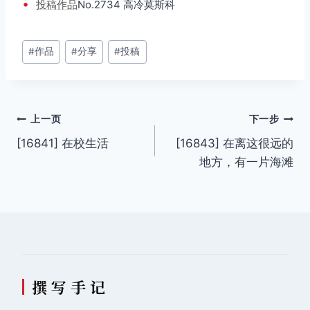
•
投稿
作品
No.2734 高冷莫斯科
文
#
作品
#
分享
#
投稿
章
标
签：
文
上一页
下一步
[16841] 在校生活
[16843] 在离这很远的
章
地方，有一片海滩
导
航
撰 写 手 记