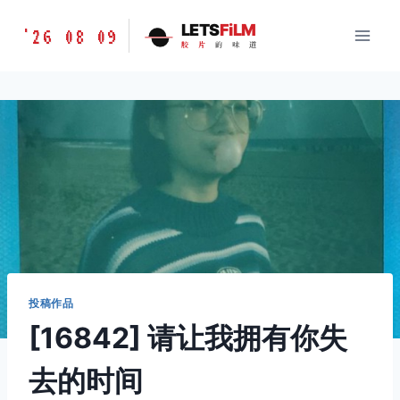
跳
胶
LETS
FiLM
'26 08 09
到
胶
片
的
味
道
片
内
的
容
味
道
LETSFILM
投稿作品
[16842] 请让我拥有你失
去的时间