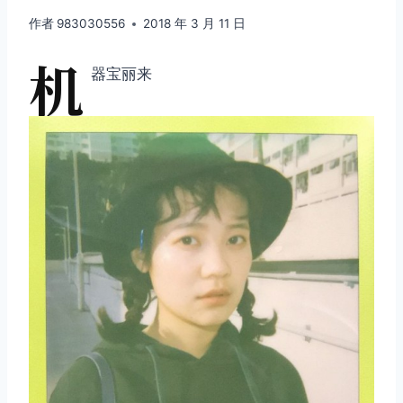
作者
983030556
2018 年 3 月 11 日
机
器宝丽来