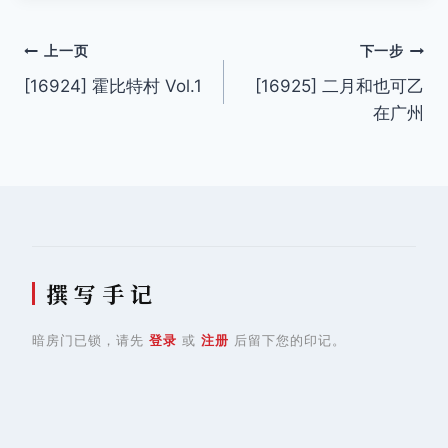
签：
文
上一页
下一步
[16924] 霍比特村 Vol.1
[16925] 二月和也可乙
章
在广州
导
航
撰 写 手 记
暗房门已锁，请先
登录
或
注册
后留下您的印记。