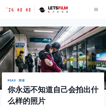
跳
胶
LETS
FiLM
'26 08 08
到
胶
片
的
味
道
片
内
的
容
味
道
LETSFILM
READ · 阅读
你永远不知道自己会拍出什
么样的照片