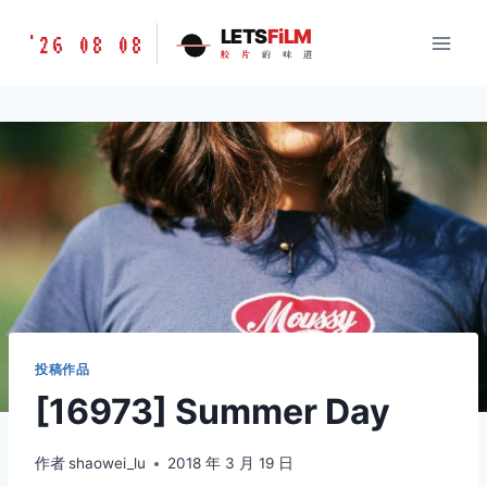
跳
胶
LETS
FiLM
'26 08 08
到
胶
片
的
味
道
片
内
的
容
味
道
LETSFILM
投稿作品
[16973] Summer Day
作者
shaowei_lu
2018 年 3 月 19 日