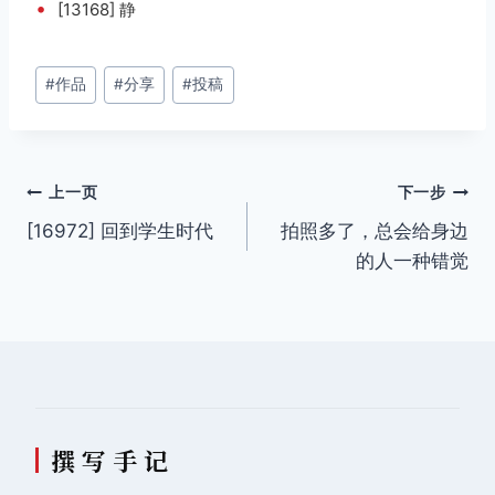
•
[13168] 静
文
#
作品
#
分享
#
投稿
章
标
签：
文
上一页
下一步
[16972] 回到学生时代
拍照多了，总会给身边
章
的人一种错觉
导
航
撰 写 手 记