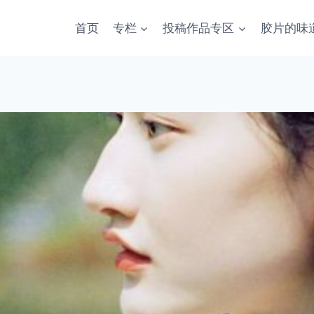
首页
专栏
投稿作品专区
胶片的味