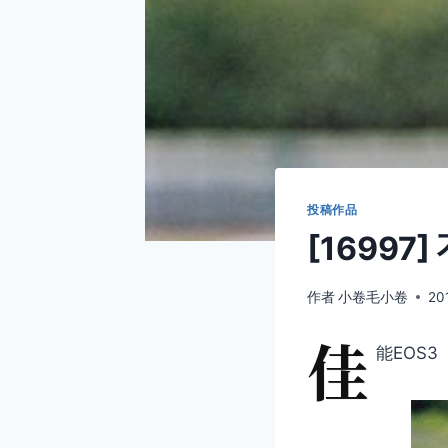
投稿作品
[16997
作者
小卷毛小卷
20
佳
能EOS3