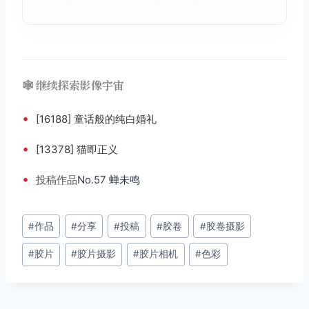
🕸️ 继续探索影像宇宙
•
[16188] 童话般的纯白婚礼
•
[13378] 猫即正义
•
投稿
作品
No.57 蝉未鸣
文
#
作品
#
分享
#
投稿
#
胶卷
#
胶卷摄影
章
#
胶片
#
胶片摄影
#
胶片相机
#
色彩
标
签：