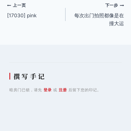
文
上一页
下一步
[17030] pink
每次出门拍照都像是在
章
撞大运
导
航
撰 写 手 记
暗房门已锁，请先
登录
或
注册
后留下您的印记。