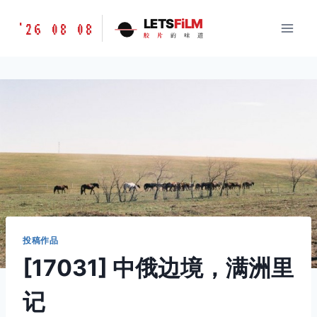
跳
胶
LETS
FiLM
'26 08 08
到
胶
片
的
味
道
片
内
的
容
味
道
LETSFILM
投稿作品
[17031] 中俄边境，满洲里
记