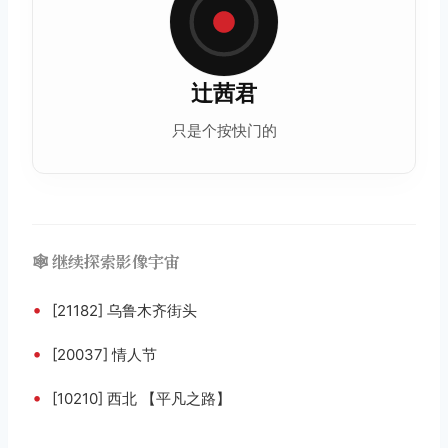
辻茜君
只是个按快门的
🕸️ 继续探索影像宇宙
•
[21182] 乌鲁木齐街头
•
[20037] 情人节
•
[10210] 西北 【平凡之路】