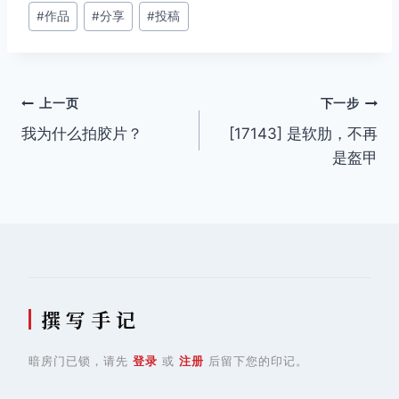
文
#
作品
#
分享
#
投稿
章
标
签：
文
上一页
下一步
我为什么拍胶片？
[17143] 是软肋，不再
章
是盔甲
导
航
撰 写 手 记
暗房门已锁，请先
登录
或
注册
后留下您的印记。