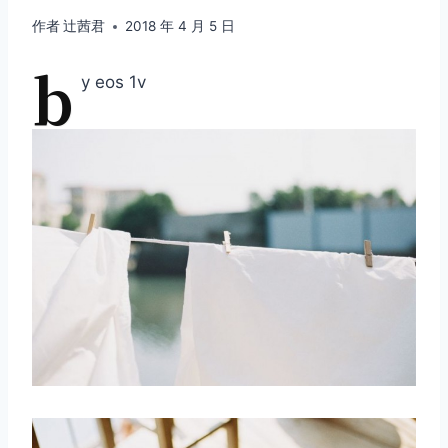
作者
辻茜君
2018 年 4 月 5 日
b
y eos 1v