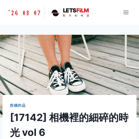
跳
胶
LETS
FiLM
'26 08 07
到
胶
片
的
味
道
片
内
的
容
味
道
LETSFILM
投稿作品
[17142] 相機裡的細碎的時
光 vol 6