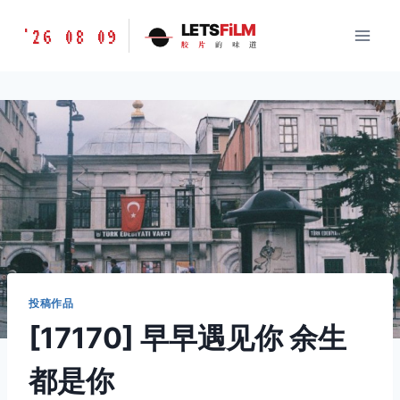
跳
胶
LETS
FiLM
'26 08 09
到
胶
片
的
味
道
片
内
的
容
味
道
LETSFILM
投稿作品
[17170] 早早遇见你 余生
都是你