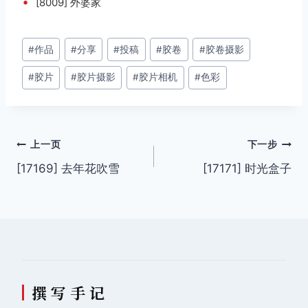
•
[8009] 外婆家
文
#
作品
#
分享
#
投稿
#
胶卷
#
胶卷摄影
章
#
胶片
#
胶片摄影
#
胶片相机
#
色彩
标
签：
文
上一页
下一步
[17169] 去年花吹雪
[17171] 时光盒子
章
导
航
撰 写 手 记