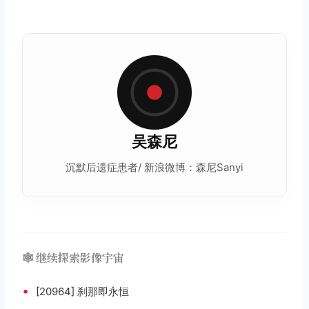
吴森尼
沉默后遗症患者/ 新浪微博：森尼Sanyi
🕸️ 继续探索影像宇宙
•
[20964] 刹那即永恒