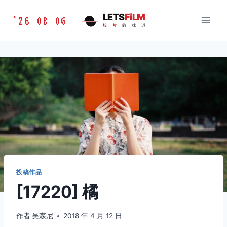
跳
胶
LETS
FiLM
'26 08 06
到
胶
片
的
味
道
片
内
的
容
味
道
LETSFILM
投稿作品
[17220] 橘
作者
吴森尼
2018 年 4 月 12 日