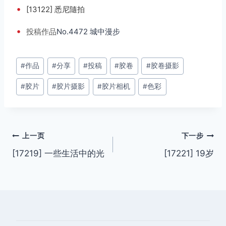
•
[13122] 悉尼隨拍
•
投稿
作品
No.4472 城中漫步
文
#
作品
#
分享
#
投稿
#
胶卷
#
胶卷摄影
章
#
胶片
#
胶片摄影
#
胶片相机
#
色彩
标
签：
文
上一页
下一步
[17219] 一些生活中的光
[17221] 19岁
章
导
航