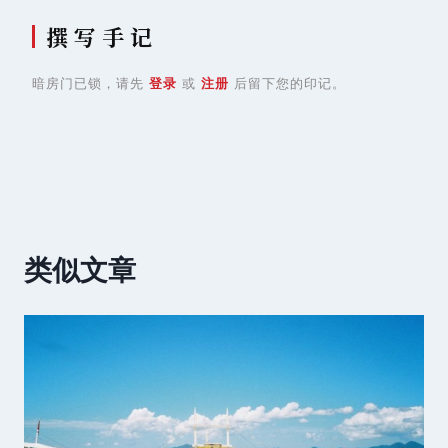
撰 写 手 记
暗房门已锁，请先
登录
或
注册
后留下您的印记。
类似文章