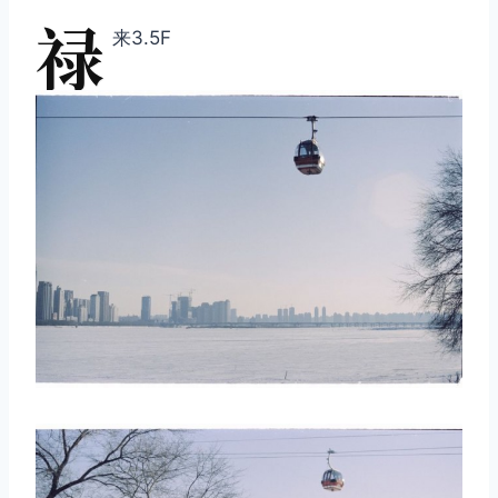
禄
来3.5F