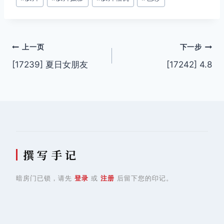
签：
文
上一页
下一步
[17239] 夏日女朋友
[17242] 4.8
章
导
航
撰 写 手 记
暗房门已锁，请先
登录
或
注册
后留下您的印记。