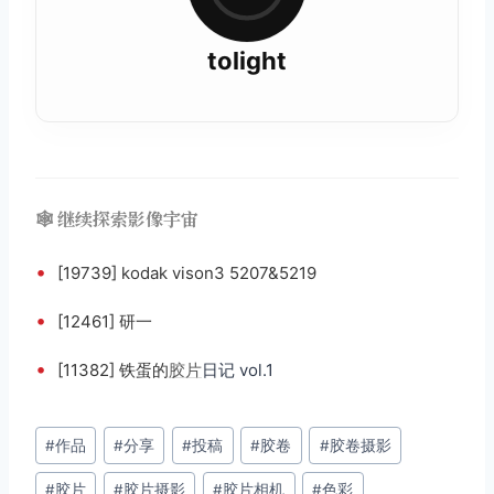
tolight
🕸️ 继续探索影像宇宙
•
[19739] kodak vison3 5207&5219
•
[12461] 研一
•
[11382] 铁蛋的
胶片
日记 vol.1
文
#
作品
#
分享
#
投稿
#
胶卷
#
胶卷摄影
章
#
胶片
#
胶片摄影
#
胶片相机
#
色彩
标