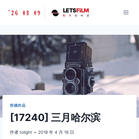
跳
胶
LETS
FiLM
'26 08 09
到
胶
片
的
味
道
片
内
的
容
味
道
LETSFILM
投稿作品
[17240] 三月哈尔滨
作者
tolight
2018 年 4 月 16 日