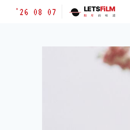
跳
胶
LETS
FiLM
'26 08 07
到
片
胶
片
的
味
道
内
的
容
味
道
LETSFILM