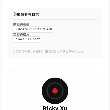
影像器材档案
📷 相关相机：
Minolta Minolta X-700
🎞️ 相关
胶片
：
CineStill 800T
点击型号标签，探索同一物理容器记录的更多宇宙切片。
R1cky.Xu