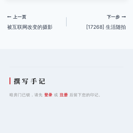
文
上一页
下一步
被互联网改变的摄影
[17268] 生活随拍
章
导
航
撰 写 手 记
暗房门已锁，请先
登录
或
注册
后留下您的印记。