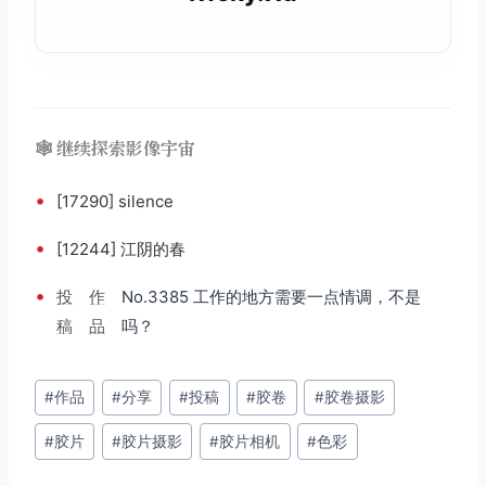
🕸️ 继续探索影像宇宙
•
[17290] silence
•
[12244] 江阴的春
•
投
作
No.3385 工作的地方需要一点情调，不是
稿
品
吗？
文
#
作品
#
分享
#
投稿
#
胶卷
#
胶卷摄影
章
#
胶片
#
胶片摄影
#
胶片相机
#
色彩
标
签：