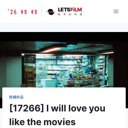
跳
胶
LETS
FiLM
'26 08 08
到
胶
片
的
味
道
片
内
的
容
味
道
LETSFILM
投稿作品
[17266] I will love you
like the movies