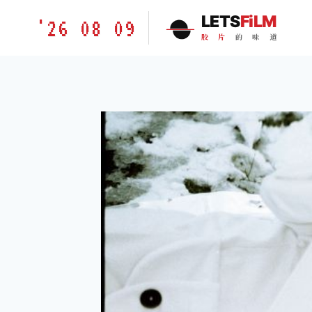
跳
胶
LETS
FiLM
'26 08 09
到
片
胶
片
的
味
道
内
的
容
味
道
LETSFILM