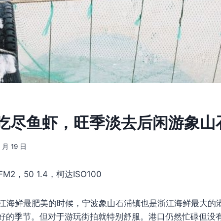
5] 吃尽鱼虾，旺季淡去后闲游象山
4 月 19 日
M2，50 1.4，柯达ISO100
江海鲜最肥美的时候，宁波象山石浦镇也是浙江海鲜最大的
好的季节。但对于游玩街拍就特别舒服。港口仍然忙碌但没