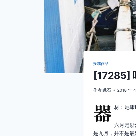
投稿作品
[1728
作者
瞧石
2018 年 
器
材：尼康F
六月是浙
是九月，并不是最