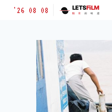
跳
胶
LETS
FiLM
'26 08 08
到
片
胶
片
的
味
道
内
的
容
味
道
LETSFILM