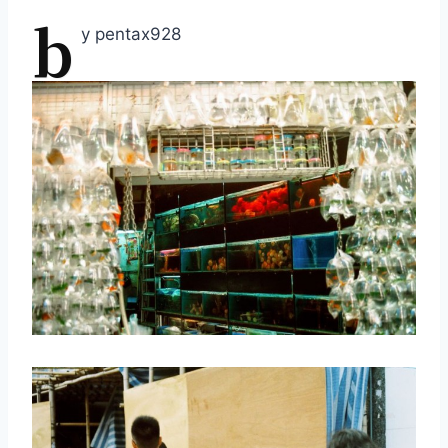
b
y pentax928