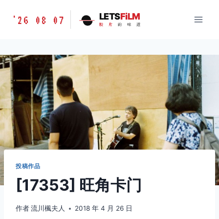
跳
胶
LETS
FiLM
'26 08 07
到
胶
片
的
味
道
片
内
的
容
味
道
LETSFILM
投稿作品
[17353] 旺角卡门
作者
流川楓夫人
2018 年 4 月 26 日