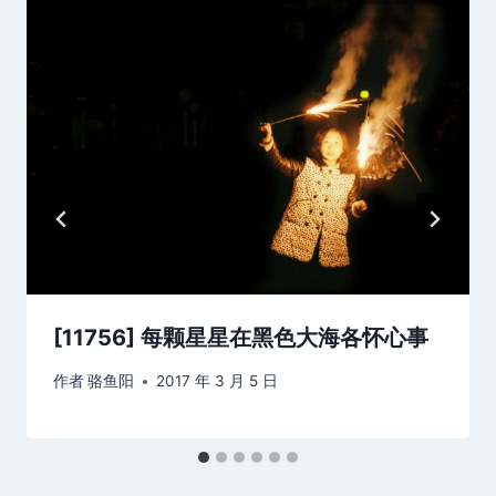
[11756] 每颗星星在黑色大海各怀心事
作者
骆鱼阳
2017 年 3 月 5 日