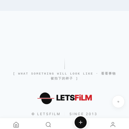
[ WHAT SOMETHING WILL LOOK LIKE · 看看事物
被拍下的样子 ]
LETS
FiLM
© LETSFILM
SINCE 2013
|