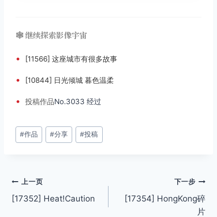
🕸️ 继续探索影像宇宙
•
[11566] 这座城市有很多故事
•
[10844] 日光倾城 暮色温柔
•
投稿
作品
No.3033 经过
文
#
作品
#
分享
#
投稿
章
标
签：
文
上一页
下一步
[17352] Heat!Caution
[17354] HongKong碎
章
片