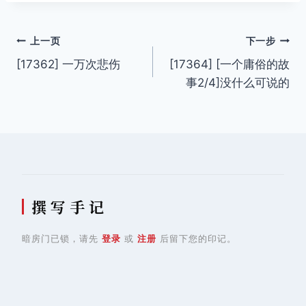
文
上一页
下一步
[17362] 一万次悲伤
[17364] [一个庸俗的故
章
事2/4]没什么可说的
导
航
撰 写 手 记
暗房门已锁，请先
登录
或
注册
后留下您的印记。