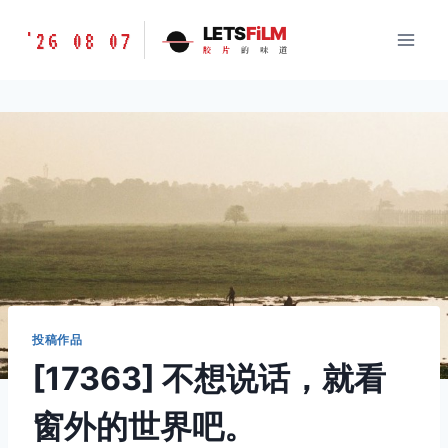
跳
胶
LETS
FiLM
'26 08 07
到
胶
片
的
味
道
片
内
的
容
味
道
LETSFILM
投稿作品
[17363] 不想说话，就看
窗外的世界吧。