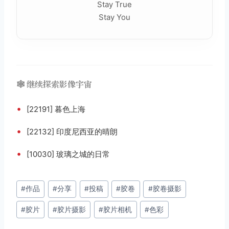
Stay True
Stay You
🕸️ 继续探索影像宇宙
•
[22191] 暮色上海
•
[22132] 印度尼西亚的晴朗
•
[10030] 玻璃之城的日常
文
#
作品
#
分享
#
投稿
#
胶卷
#
胶卷摄影
章
#
胶片
#
胶片摄影
#
胶片相机
#
色彩
标
签：