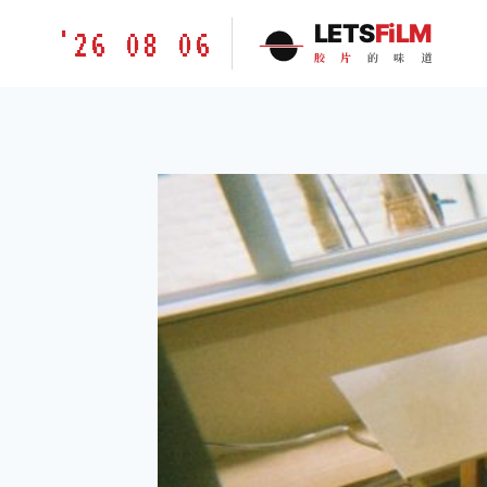
跳
胶
LETS
FiLM
'26 08 06
到
片
胶
片
的
味
道
内
的
容
味
道
LETSFILM