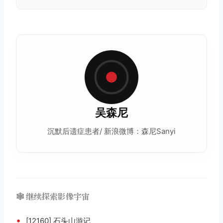
吴森尼
沉默后遗症患者/ 新浪微博：森尼Sanyi
🕸️ 继续探索影像宇宙
•
[12160] 石头山游记