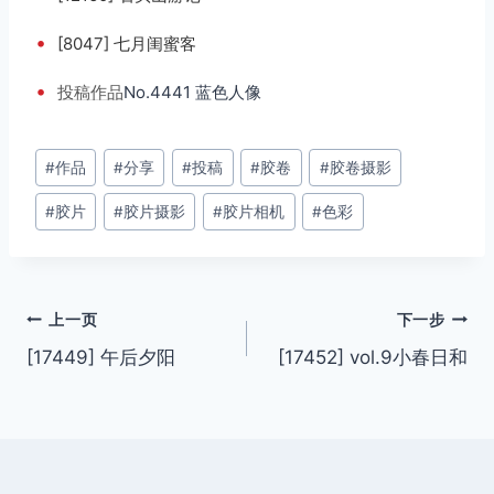
•
[8047] 七月闺蜜客
•
投稿
作品
No.4441 蓝色人像
文
#
作品
#
分享
#
投稿
#
胶卷
#
胶卷摄影
章
#
胶片
#
胶片摄影
#
胶片相机
#
色彩
标
签：
文
上一页
下一步
[17449] 午后夕阳
[17452] vol.9小春日和
章
导
航