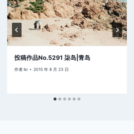
投稿作品No.5291 柒岛|青岛
作者
lki
2015 年 8 月 23 日