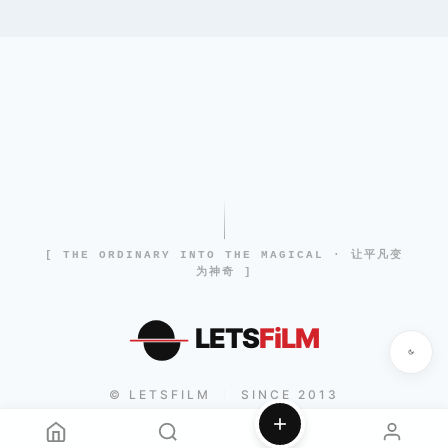
[ THE ORDINARY INTO THE MAGICAL · 让平凡变
为神奇 ]
LETS
FiLM
© LETSFILM
SINCE 2013
|