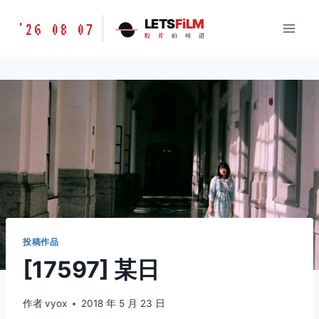
跳
胶
LETS
FiLM
'26 08 07
到
胶
片
的
味
道
片
内
的
容
味
道
LETSFILM
投稿作品
[17597] 某日
作者
vyox
2018 年 5 月 23 日