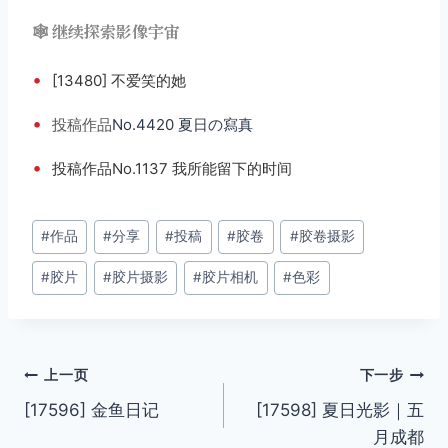
🕸️ 继续探索影像宇宙
•
[13480] 不爱笑的她
•
投稿
作品
No.4420 夏日の寫真
•
投稿作品No.1137 我所能留下的时间
文
#
作品
#
分享
#
投稿
#
胶卷
#
胶卷摄影
章
#
胶片
#
胶片摄影
#
胶片相机
#
色彩
标
签：
文
上一页
下一步
[17596] 金鱼日记
[17598] 夏日光影｜五
章
月成都