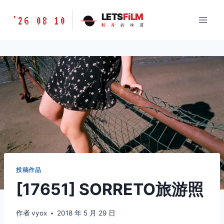
跳
胶
LETS
FiLM
'26 08 10
到
胶
片
的
味
道
片
内
的
容
味
道
LETSFILM
投稿作品
[17651] SORRETO旅游照
作者
vyox
2018 年 5 月 29 日