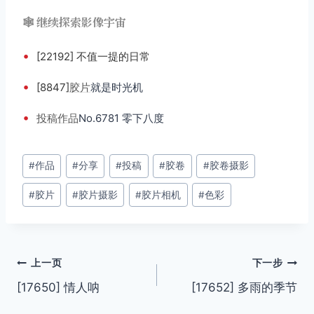
🕸️ 继续探索影像宇宙
•
[22192] 不值一提的日常
•
[8847]
胶片
就是时光机
•
投稿
作品
No.6781 零下八度
文
#
作品
#
分享
#
投稿
#
胶卷
#
胶卷摄影
章
#
胶片
#
胶片摄影
#
胶片相机
#
色彩
标
签：
文
上一页
下一步
[17650] 情人呐
[17652] 多雨的季节
章