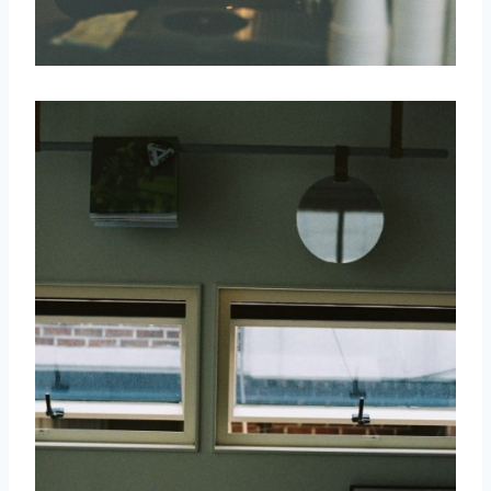
取消
搜索