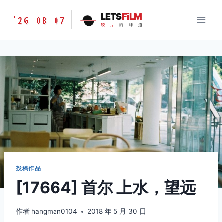
跳
胶
LETS
FiLM
'26 08 07
到
胶
片
的
味
道
片
内
的
容
味
道
LETSFILM
投稿作品
[17664] 首尔 上水，望远
作者
hangman0104
2018 年 5 月 30 日