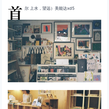
首
尔 上水，望远）美能达xd5