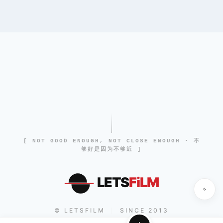
[ NOT GOOD ENOUGH, NOT CLOSE ENOUGH · 不
够好是因为不够近 ]
LETS
FiLM
© LETSFILM
SINCE 2013
|