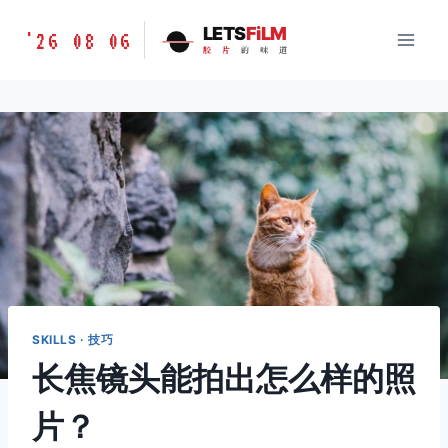
跳
胶
LETS
FiLM
'26 08 06
到
胶
片
的
味
道
片
内
的
容
味
道
LETSFILM
SKILLS · 技巧
长焦镜头能拍出怎么样的照
片？