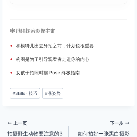
🕸️ 继续探索影像宇宙
•
和模特儿出去外拍之前，计划也很重要
•
构图是为了引导观看者走进你的内心
•
女孩子拍照时摆 Pose 终极指南
文
#
Skills · 技巧
#
涨姿势
章
标
签：
文
上一页
下一步
拍摄野生动物要注意的3
如何拍好一张黑白摄影