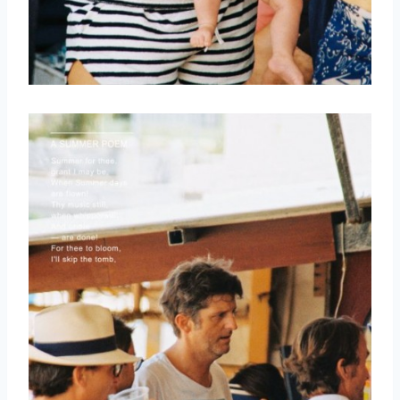
取消
搜索