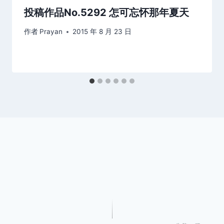
投稿作品No.5292 怎可忘怀那年夏天
作者
Prayan
2015 年 8 月 23 日