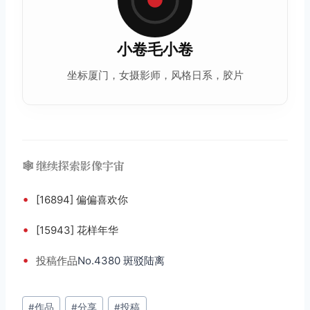
小卷毛小卷
坐标厦门，女摄影师，风格日系，胶片
🕸️ 继续探索影像宇宙
•
[16894] 偏偏喜欢你
•
[15943] 花样年华
•
投稿
作品
No.4380 斑驳陆离
文
#
作品
#
分享
#
投稿