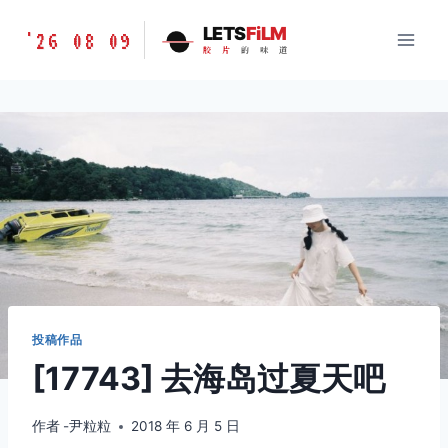
跳
胶
LETS
FiLM
'26 08 09
到
胶
片
的
味
道
片
内
的
容
味
道
LETSFILM
投稿作品
[17743] 去海岛过夏天吧
作者
-尹粒粒
2018 年 6 月 5 日