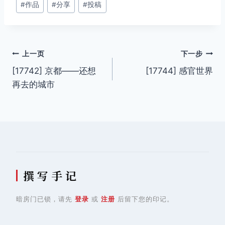
#
作品
#
分享
#
投稿
章
标
签：
文
上一页
下一步
[17742] 京都——还想
[17744] 感官世界
章
再去的城市
导
航
撰 写 手 记
暗房门已锁，请先
登录
或
注册
后留下您的印记。