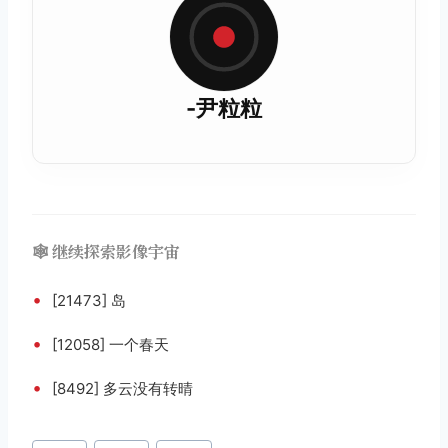
-尹粒粒
🕸️ 继续探索影像宇宙
•
[21473] 岛
•
[12058] 一个春天
•
[8492] 多云没有转晴
文