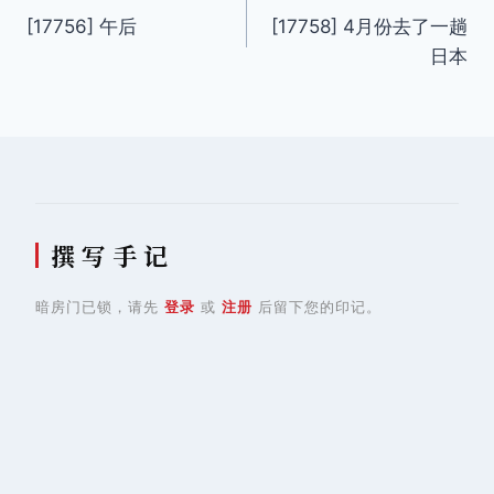
[17756] 午后
[17758] 4月份去了一趟
章
日本
导
航
撰 写 手 记
暗房门已锁，请先
登录
或
注册
后留下您的印记。