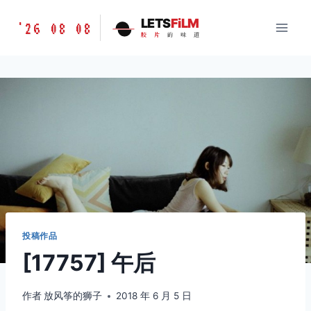
跳
胶
LETS
FiLM
'26 08 08
到
胶
片
的
味
道
片
内
的
容
味
道
LETSFILM
投稿作品
[17757] 午后
作者
放风筝的狮子
2018 年 6 月 5 日