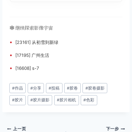
🕸️ 继续探索影像宇宙
•
[23161] 从初雪到新绿
•
[17195] 广州生活
•
[16608] s-7
文
#
作品
#
分享
#
投稿
#
胶卷
#
胶卷摄影
章
#
胶片
#
胶片摄影
#
胶片相机
#
色彩
标
签：
文
上一页
下一步