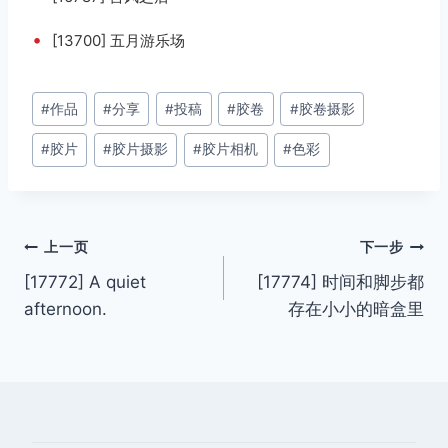
•
[13700] 五月游乐场
文
#
作品
#
分享
#
投稿
#
胶卷
#
胶卷摄影
章
#
胶片
#
胶片摄影
#
胶片相机
#
色彩
标
签：
文
上一页
下一步
[17772] A quiet
[17774] 时间和脚步都
章
afternoon.
存在小小的暗盒里
导
航