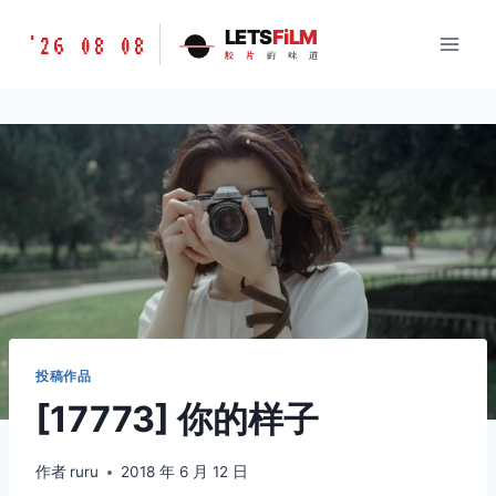
跳
胶
LETS
FiLM
'26 08 08
到
胶
片
的
味
道
片
内
的
容
味
道
LETSFILM
投稿作品
[17773] 你的样子
作者
ruru
2018 年 6 月 12 日