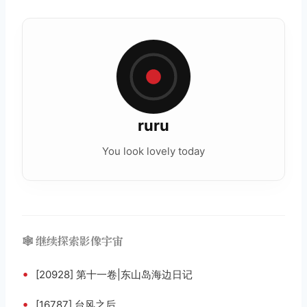
ruru
You look lovely today
🕸️ 继续探索影像宇宙
•
[20928] 第十一卷|东山岛海边日记
•
[16787] 台风之后