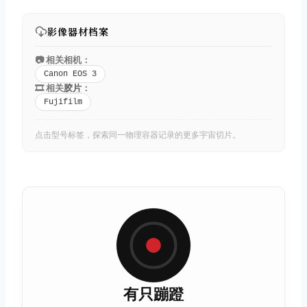
影像器材档案
📷 相关相机：
Canon EOS 3
🎞️ 相关
胶片
：
Fujifilm
点击型号标签，探索同一物理容器记录的更多宇宙切片。
有只蹦蹬