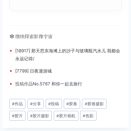
🕸️ 继续探索影像宇宙
•
[18917] 那天芭东海滩上的沙子与玻璃瓶汽水儿 我都会
永远记得/
•
[7799] 日夜漫游城
•
投稿
作品
No.5767 和你一起去旅行
文
#
作品
#
分享
#
投稿
#
胶卷
#
胶卷摄影
章
#
胶片
#
胶片摄影
#
胶片相机
#
色彩
标
签：