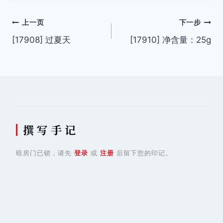
文
上一页
下一步
[17908] 过夏天
[17910] 净含量：25g
章
导
航
撰 写 手 记
暗房门已锁，请先
登录
或
注册
后留下您的印记。