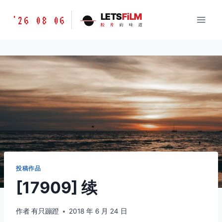
跳
胶
LETS
FiLM
'26 08 06
到
胶
片
的
味
道
片
内
的
容
味
道
LETSFILM
投稿作品
[17909] 续
作者
有只蹦蹬
2018 年 6 月 24 日