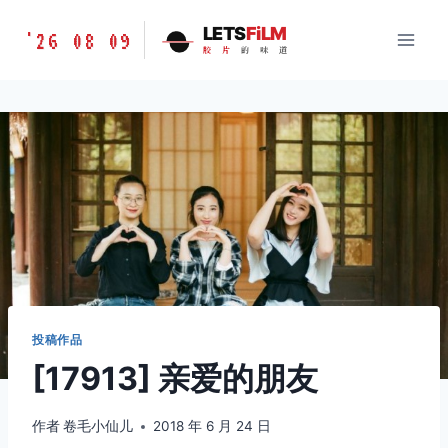
跳
胶
LETS
FiLM
'26 08 09
到
胶
片
的
味
道
片
内
的
容
味
道
LETSFILM
投稿作品
[17913] 亲爱的朋友
作者
卷毛小仙儿
2018 年 6 月 24 日