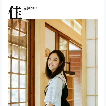
佳
能eos3