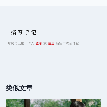
航
撰 写 手 记
暗房门已锁，请先
登录
或
注册
后留下您的印记。
类似文章