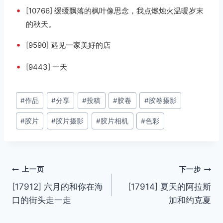
•
[10766] 缓缓飘落的枫叶像思念，我点燃烛火温暖岁末
的秋天。
•
[9590] 遇见一家美好的店
•
[9443] 一天
文
#
作品
#
分享
#
投稿
#
胶卷
#
胶卷摄影
章
#
胶片
#
胶片摄影
#
胶片相机
#
色彩
标
签：
文
上一页
下一步
[17912] 六月的和你在海
[17914] 夏天的阿拉斯
章
口的街头走一走
加和约克夏
导