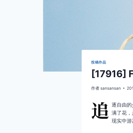
投稿作品
[17916]
作者
sansansan
20
追
逐自由的
满了花，
现实中游