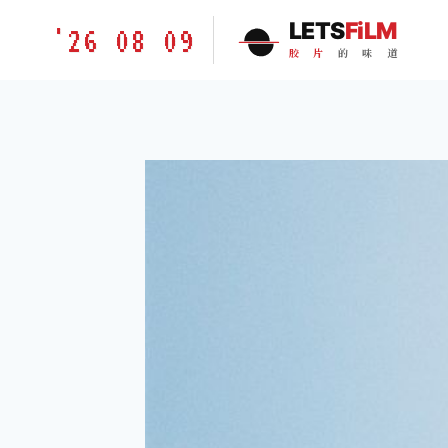
跳
胶
LETS
FiLM
'26 08 09
到
片
胶
片
的
味
道
内
的
容
味
道
LETSFILM