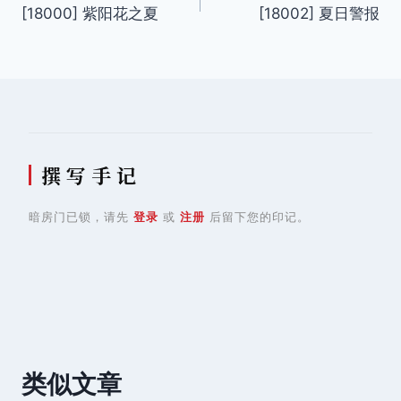
[18000] 紫阳花之夏
[18002] 夏日警报
章
导
航
撰 写 手 记
暗房门已锁，请先
登录
或
注册
后留下您的印记。
类似文章