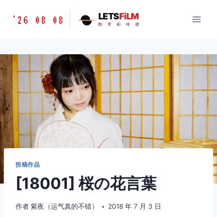
跳
胶
LETS
FiLM
'26 08 08
到
胶
片
的
味
道
片
内
的
容
味
道
LETSFILM
投稿作品
[18001] 桜の花言葉
作者
紫夜（运气真的不错）
2018 年 7 月 3 日