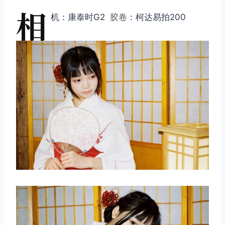
相
机：康泰时G2
胶卷
：柯达易拍200