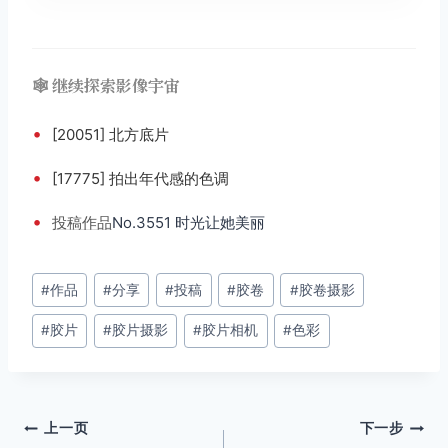
🕸️ 继续探索影像宇宙
•
[20051] 北方底片
•
[17775] 拍出年代感的色调
•
投稿
作品
No.3551 时光让她美丽
文
#
作品
#
分享
#
投稿
#
胶卷
#
胶卷摄影
章
#
胶片
#
胶片摄影
#
胶片相机
#
色彩
标
签：
文
上一页
下一步