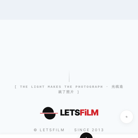
[ THE LIGHT MAKES THE PHOTOGRAPH · 光线造
就了照片 ]
LETS
FiLM
© LETSFILM
SINCE 2013
|