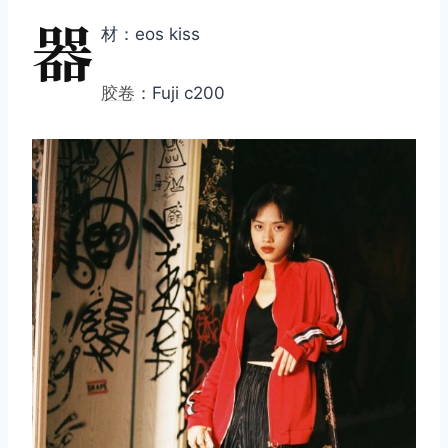
器
材：eos kiss
胶卷
：Fuji c200