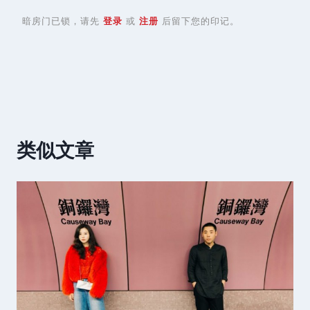
暗房门已锁，请先
登录
或
注册
后留下您的印记。
类似文章