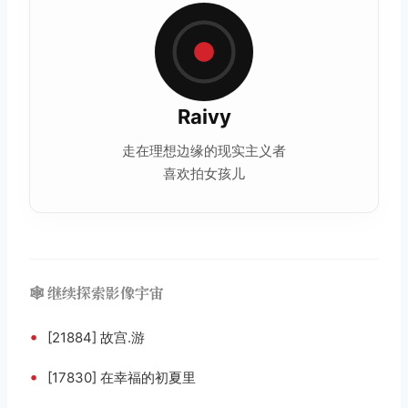
Raivy
走在理想边缘的现实主义者
喜欢拍女孩儿
🕸️ 继续探索影像宇宙
•
[21884] 故宫.游
•
[17830] 在幸福的初夏里