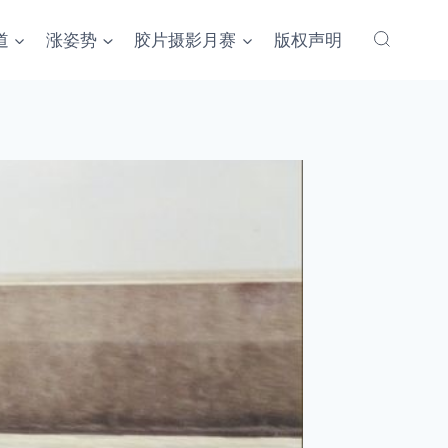
道
涨姿势
胶片摄影月赛
版权声明