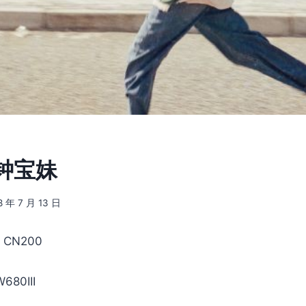
] 钟宝妹
8 年 7 月 13 日
i CN200
80III