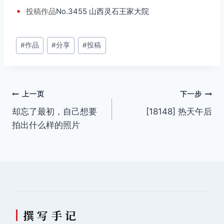
•
投稿
作品
No.3455 山西灵石王家大院
文
#
作品
#
分享
#
投稿
章
标
签：
文
上一页
下一步
却忘了最初，自己想要
[18148] 热天午后
章
拍出什么样的照片
导
航
撰 写 手 记