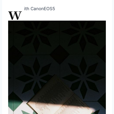
w
ith CanonEOS5