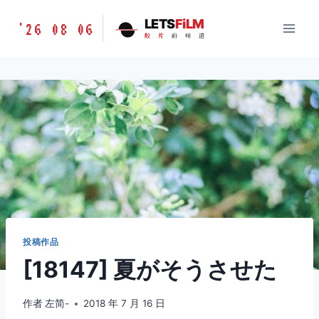
跳
胶
LETS
FiLM
'26 08 06
到
胶
片
的
味
道
片
内
的
容
味
道
LETSFILM
投稿作品
[18147] 夏がそうさせた
作者
左简-
2018 年 7 月 16 日