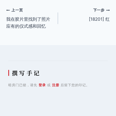
签：
文
上一页
下一步
我在胶片里找到了照片
[18201] 红
章
应有的仪式感和回忆
导
航
撰 写 手 记
暗房门已锁，请先
登录
或
注册
后留下您的印记。