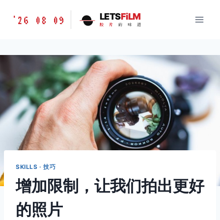
跳
胶
LETS
FiLM
'26 08 09
到
胶
片
的
味
道
片
内
的
容
味
道
LETSFILM
SKILLS · 技巧
增加限制，让我们拍出更好
的照片