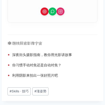
🕸️ 继续探索影像宇宙
•
深夜街头摄影指南，教你用光影讲故事
•
你习惯手动对焦还是自动对焦？
•
利用阴影来拍出一张好照片吧
文
#
Skills · 技巧
#
涨姿势
章
标