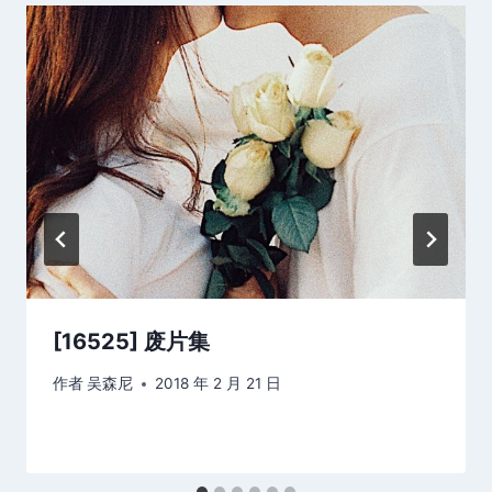
[16525] 废片集
作者
吴森尼
2018 年 2 月 21 日