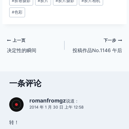
#
胶卷摄影
#
胶片
#
胶片摄影
#
胶片相机
标
签：
#
色彩
文
上一页
下一步
决定性的瞬间
投稿作品No.1146 午后
章
导
航
一条评论
romanfromgz
说道：
2014 年 1 月 30 日 上午 12:58
转！