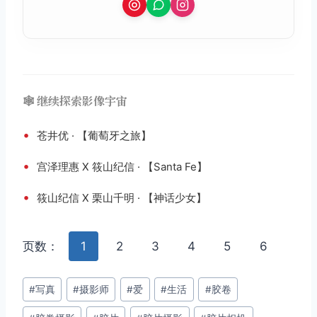
🕸️ 继续探索影像宇宙
•
苍井优 · 【葡萄牙之旅】
•
宫泽理惠 X 筱山纪信 · 【Santa Fe】
•
筱山纪信 X 栗山千明 · 【神话少女】
页数：
1
2
3
4
5
6
文
#
写真
#
摄影师
#
爱
#
生活
#
胶卷
章