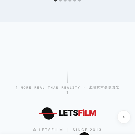
[ MORE REAL THAN REALITY · 比现实本身更真实
]
LETS
FiLM
© LETSFILM
SINCE 2013
|