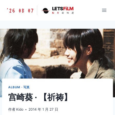
跳
胶
LETS
FiLM
'26 08 07
到
胶
片
的
味
道
片
内
的
容
味
道
LETSFILM
ALBUM · 写真
宫崎葵 · 【祈祷】
作者
Kido
2014 年 1 月 27 日