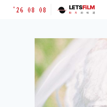
跳
胶
LETS
FiLM
'26 08 08
到
片
胶
片
的
味
道
内
的
容
味
道
LETSFILM