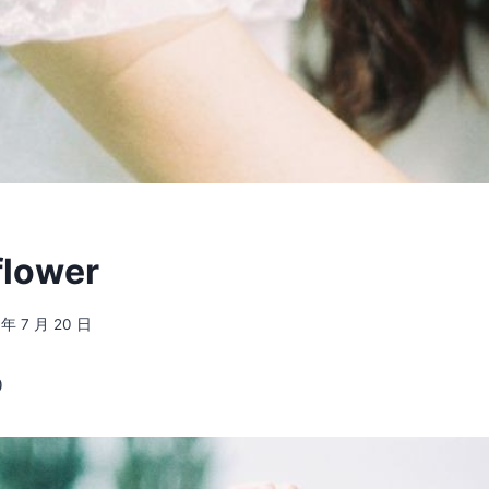
flower
 年 7 月 20 日
0