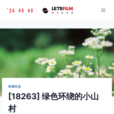
跳
胶
LETS
FiLM
'26 08 08
到
胶
片
的
味
道
片
内
的
容
味
道
LETSFILM
投稿作品
[18263] 绿色环绕的小山
村