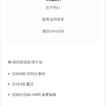
忠于内心
微博:@羽里来
微信:bmy528
🕸️ 继续探索影像宇宙
•
[22049] 2015公里外
•
[21439] 夏日
•
投稿
作品
No.4065 如梦如画