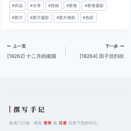
文
#
作品
#
分享
#
投稿
#
胶卷
#
胶卷摄影
章
#
胶片
#
胶片摄影
#
胶片相机
#
色彩
标
签：
文
上一页
下一步
[18262] 十二月的南国
[18264] 田子坊扫街
章
导
航
撰 写 手 记
暗房门已锁，请先
登录
或
注册
后留下您的印记。